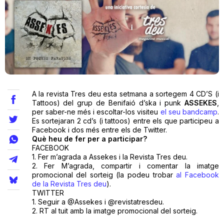
Teatre
Internet
A la revista Tres deu esta setmana a sortegem 4 CD’S (i
Opinió
Tattoos) del grup de Benifaió d’ska i punk
ASSEKES
,
per saber-ne més i escoltar-los visiteu
el seu bandcamp
.
Es sortejaran 2 cd’s (i tattoos) entre els que participeu a
Llibres
Facebook i dos més entre els de Twitter.
Què heu de fer per a participar?
La Llista
FACEBOOK
1. Fer m’agrada a Assekes i la Revista Tres deu.
2. Fer M’agrada, compartir i comentar la imatge
Llocs
promocional del sorteig (la podeu trobar
al Facebook
de la Revista Tres deu
).
TWITTER
1. Seguir a @Assekes i @revistatresdeu.
2. RT al tuit amb la imatge promocional del sorteig.