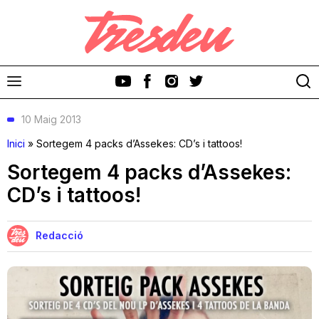
10 Maig 2013
Inici
»
Sortegem 4 packs d’Assekes: CD’s i tattoos!
Sortegem 4 packs d’Assekes:
CD’s i tattoos!
Discos
Videoclips
Redacció
Cinema i Televisió
Festivals