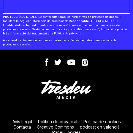
PROTECCIÓ DE DADES:
De conformitat amb les normatives de protecció de dades, li
facilitem la següent informació del tractament:
Responsable:
TRESDEU MEDIA SL
Finalitat del tractament:
mantindre una relació comercial i enviar comunicacions de
productes o serveis.
Drets:
accés, rectificació, portabilitat, supressió, limitació i oposició.
Més informació
del tractament a la
Política de privacitat
.
Accepte el tractament de les meues dades per a l'enviament de comunicacions de
productes o serveis.
Avís Legal
Política de privacitat
Política de cookies
Contacta
Creative Commons
podcast en valencià
Panel Cookies