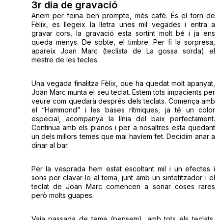
3r dia de gravació
Anem per feina ben prompte, més cafè. És el torn de
Fèlix, es llegeix la lletra unes mil vegades i entra a
gravar cors, la gravació esta sortint molt bé i ja ens
queda menys. De sobte, el timbre. Per fi la sorpresa,
apareix Joan Marc (teclista de La gossa sorda) el
mestre de les tecles.
Una vegada finalitza Fèlix, que ha quedat molt apanyat,
Joan Marc munta el seu teclat. Estem tots impacients per
veure com quedarà després dels teclats. Comença amb
el “Hammond” i les bases rítmiques, ja té un color
especial, acompanya la línia del baix perfectament.
Continua amb els pianos i per a nosaltres esta quedant
un dels millors temes que mai havíem fet. Decidim anar a
dinar al bar.
Per la vesprada hem estat escoltant mil i un efectes i
sons per clavar-lo al tema, junt amb un sintetitzador i el
teclat de Joan Marc comencen a sonar coses rares
però molts guapes.
Vaja passada de tema (pensem), amb tots els teclats,