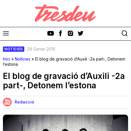
29 Gener 2015
NOTÍCIES
Inici
»
Notícies
»
El blog de gravació d’Auxili -2a part-, Detonem
l’estona
El blog de gravació d’Auxili -2a
Discos
part-, Detonem l’estona
Videoclips
Redacció
Cinema i Televisió
Festivals