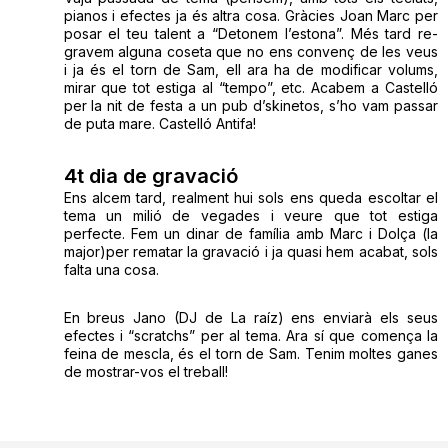
pianos i efectes ja és altra cosa. Gràcies Joan Marc per
posar el teu talent a “Detonem l’estona”. Més tard re-
gravem alguna coseta que no ens convenç de les veus
i ja és el torn de Sam, ell ara ha de modificar volums,
mirar que tot estiga al “tempo”, etc. Acabem a Castelló
per la nit de festa a un pub d’skinetos, s’ho vam passar
de puta mare. Castelló Antifa!
4t dia de gravació
Ens alcem tard, realment hui sols ens queda escoltar el
tema un milió de vegades i veure que tot estiga
perfecte. Fem un dinar de família amb Marc i Dolça (la
major)per rematar la gravació i ja quasi hem acabat, sols
falta una cosa.
En breus Jano (DJ de La raíz) ens enviarà els seus
efectes i “scratchs” per al tema. Ara sí que comença la
feina de mescla, és el torn de Sam. Tenim moltes ganes
de mostrar-vos el treball!