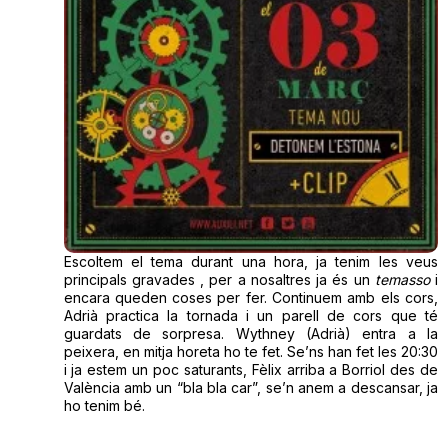
Escoltem el tema durant una hora, ja tenim les veus
principals gravades , per a nosaltres ja és un
temasso
i
encara queden coses per fer. Continuem amb els cors,
Adrià practica la tornada i un parell de cors que té
guardats de sorpresa. Wythney (Adrià) entra a la
peixera, en mitja horeta ho te fet. Se’ns han fet les 20:30
i ja estem un poc saturants, Fèlix arriba a Borriol des de
València amb un “bla bla car”, se’n anem a descansar, ja
ho tenim bé.