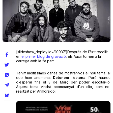
Teatre
Internet
Opinió
[slideshow_deploy id=’10937′]Després de l’èxit recollit
en
el primer blog de gravació
, els Auxili tornen a la
càrrega amb la 2a part:
Llibres
Tenim moltíssimes ganes de mostrar-vos el nou tema, al
La Llista
que hem anomenat
Detonem l’estona
. Però haureu
d’esperar fins el 3 de Març per poder escoltar-lo.
Llocs
Aquest tema vindrà acompanyat d’un clip, com no,
realitzat per Anmorsigol.