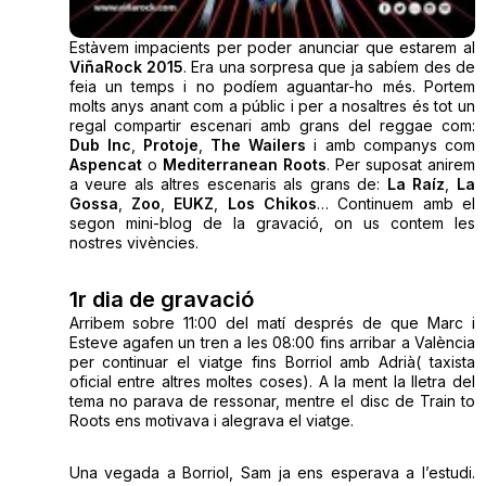
Estàvem impacients per poder anunciar que estarem al
ViñaRock 2015
. Era una sorpresa que ja sabíem des de
feia un temps i no podíem aguantar-ho més. Portem
molts anys anant com a públic i per a nosaltres és tot un
regal compartir escenari amb grans del reggae com:
Dub Inc
,
Protoje
,
The Wailers
i amb companys com
Aspencat
o
Mediterranean Roots
. Per suposat anirem
a veure als altres escenaris als grans de:
La Raíz
,
La
Gossa
,
Zoo
,
EUKZ
,
Los Chikos
… Continuem amb el
segon mini-blog de la gravació, on us contem les
nostres vivències.
1r dia de gravació
Arribem sobre 11:00 del matí després de que Marc i
Esteve agafen un tren a les 08:00 fins arribar a València
per continuar el viatge fins Borriol amb Adrià( taxista
oficial entre altres moltes coses). A la ment la lletra del
tema no parava de ressonar, mentre el disc de Train to
Roots ens motivava i alegrava el viatge.
Una vegada a Borriol, Sam ja ens esperava a l’estudi.