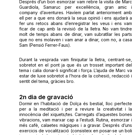
Després d’un bon esmorzar vam rebre la visita de Marc
Guardiola, Samaruc per excel·lència, gran amic i
company d’aventures. Havíem parlat anteriorment amb
ell per a que ens donarà la seua opinió i ens ajudarà a
fer uns retocs abans d’enregistrar les veus i ens vam
ficar de cap amb la revisió de la lletra. No vam tindre
molt de temps abans de dinar, vam subratllar les parts
que no ens molaven i vam anar a dinar, com no, a casa
Sam (Pensió Ferrer-Faus).
Durant la vesprada vam finiquitar la lletra, centrant-se,
sobretot en el pont ja que és un trosset important del
tema i calia donar-li significat i força. L’ajuda de Marc va
estar de luxe sobretot a l’hora de la cohesió, redacció i
sentit del tema, gràcies bro.
2n dia de gravació
Dormir en l’habitació de Dolça és bestial, lloc perfecte
per a la meditació i per a reviure la creativitat i la
innocència del xiquets/tes. Carregats d’aquestes bones
vibracions, vam marxar cap a l’estudi. Rutina, esmorzar i
més cafè, calaetes màgiques i a gravar. Després d’uns
exercicis de vocalització (consisteix en posar-se un boli