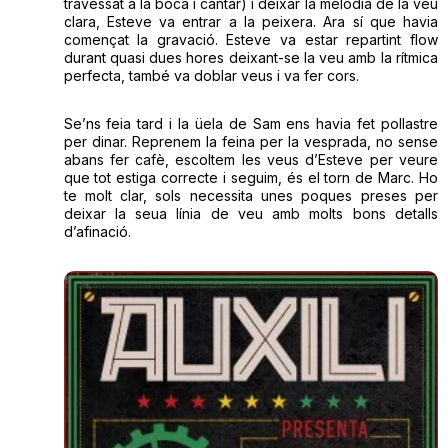
travessat a la boca i cantar) i deixar la melodia de la veu
clara, Esteve va entrar a la peixera. Ara sí que havia
començat la gravació. Esteve va estar repartint flow
durant quasi dues hores deixant-se la veu amb la rítmica
perfecta, també va doblar veus i va fer cors.
Se’ns feia tard i la üela de Sam ens havia fet pollastre
per dinar. Reprenem la feina per la vesprada, no sense
abans fer cafè, escoltem les veus d’Esteve per veure
que tot estiga correcte i seguim, és el torn de Marc. Ho
te molt clar, sols necessita unes poques preses per
deixar la seua línia de veu amb molts bons detalls
d’afinació.