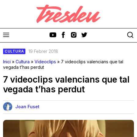
19 Febrer 2018
CULTURA
Inici
»
Cultura
»
Videoclips
»
7 videoclips valencians que tal
vegada t’has perdut
7 videoclips valencians que tal
Discos
vegada t’has perdut
Videoclips
Joan Fuset
Cinema i Televisió
Festivals