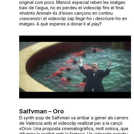
original com pocs. Menció especial reben les imatges
baix de l’aigua, no es perdeu el videoclip fins el final.
«Instinto Animal» és d’eixes cançons en continu
crescendo
i el videoclip sap llegir-ho i descriure-ho en
imatges. A què esperes a donar-li al
play
?
Salfvman – Oro
El synth-pop de Salfvman va arribar a gener als carrers
de València amb el videoclip realitzat per a la cançó
«Oro». Una proposta cinematogràfica, molt onírica, que
difumina la realitat amb la fantasia. Un videoclip narratiu