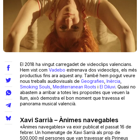
Teatre
Internet
Opinió
El 2018 ha vingut carregadet de videoclips valencians.
Hem vist com
Vadebo
estrenava dos videoclips, els més
productius fins ara aquest any. També hem pogut veure
Llibres
nous treballs audiovisuals de
Geografies
,
Inèrcia
,
Smoking Souls
,
Mediterranean Roots
i
El Diluvi
. Quasi no
La Llista
abastem a arribar a totes les propostes que veuen la
llum, això demostra el bon moment que travessa el
panorama musical valencià.
Llocs
Xavi Sarrià – Ànimes navegables
«Ànimes navegables» va eixir publicat el passat 16 de
febrer. Un homenatge de Xavi Sarrià als prop de
500.000 mil persones que van travessar els Pirineus