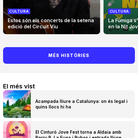
CULTURA
CULTURA
Estos són els concerts de la setena
La Fúmiga s
edició del Circuit Viu
en la Nit Jo
MÉS HISTÒRIES
El més vist
Acampada lliure a Catalunya: on és legal i
quins llocs hi ha
El Cinturó Jove Fest torna a Aldaia amb
Barry B, La Fuga i Buhos i entrada lliure