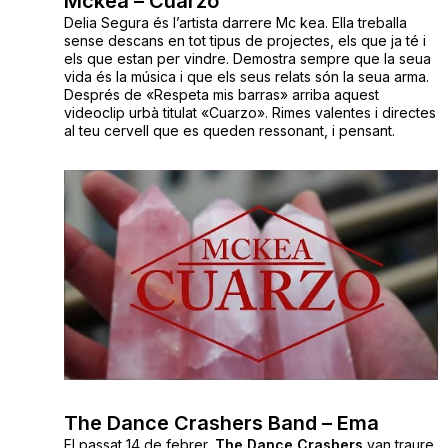
Mckea – Cuarzo
Delia Segura és l’artista darrere Mc kea. Ella
treballa
sense descans en tot tipus de projectes, els que ja té i
els que estan per vindre. Demostra sempre
que la seua
vida
és la música i que els seus
relats són
la seua arma
.
Després de «Respeta mis barras» arriba aquest
videoclip urbà titulat «Cuarzo». Rimes valentes i directes
al teu cervell que es queden ressonant, i pensant.
The Dance Crashers Band – Ema
El passat 14 de febrer,
The Dance Crashers
van traure