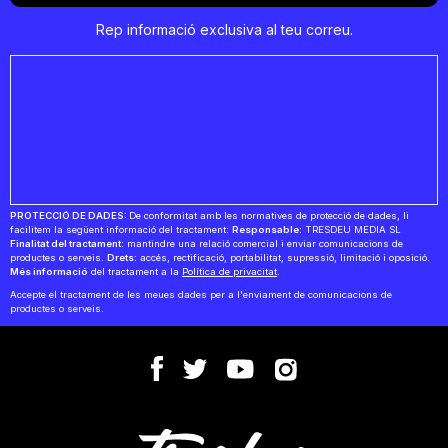
Rep informació exclusiva al teu correu.
PROTECCIÓ DE DADES:
De conformitat amb les normatives de protecció de dades, li
facilitem la següent informació del tractament:
Responsable:
TRESDEU MEDIA SL
Finalitat del tractament:
mantindre una relació comercial i enviar comunicacions de
productes o serveis.
Drets:
accés, rectificació, portabilitat, supressió, limitació i oposició.
Més informació
del tractament a la
Política de privacitat
.
Accepte el tractament de les meues dades per a l'enviament de comunicacions de
productes o serveis.