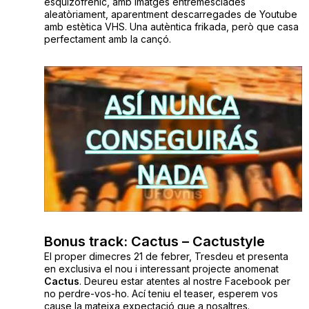
esquizofrènic, amb imatges entremesclades
aleatòriament, aparentment descarregades de Youtube
amb estètica VHS. Una autèntica frikada, però que casa
perfectament amb la cançó.
Bonus track: Cactus – Cactustyle
El proper dimecres 21 de febrer, Tresdeu et presenta
en exclusiva el nou i interessant projecte anomenat
Cactus
. Deureu estar atentes al nostre Facebook per
no perdre-vos-ho. Ací teniu el teaser, esperem vos
cause la mateixa expectació que a nosaltres.