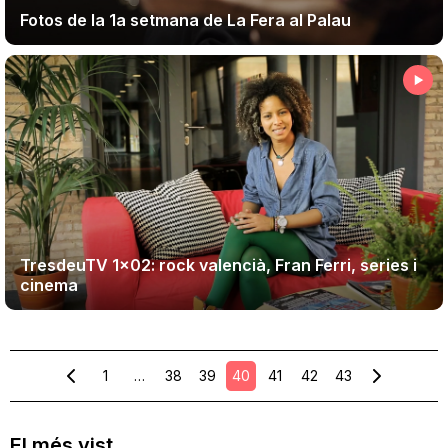
Fotos de la 1a setmana de La Fera al Palau
TresdeuTV 1×02: rock valencià, Fran Ferri, series i
cinema
1
…
38
39
40
41
42
43
El més vist