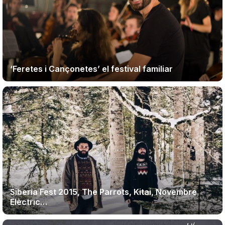
‘Feretes i Cançonetes’ el festival familiar
Siberia Fest 2015, The Parrots, Kitai, Novembre
Elèctric…