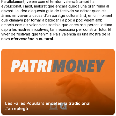
Paral·lelament, veiem com el territori valencià també ha
Teatre
evolucionat, i molt, malgrat que encara queda una gran feina al
davant. La idea d’aquesta guia de festivals va nàixer quan els
ànims minvaven a causa d’un paratge cultural àrid, en un moment
que clamava per tornar a bategar. I a poc a poc veiem amb
emoció com els valencians sembla que anem recuperant l’estima
cap a les nostres iniciatives, tan necessària per construir futur. El
viver de festivals que tenim al País Valencia és una mostra de la
nova
efervescència
cultural
.
Internet
Opinió
Llibres
La Llista
Llocs
Les Falles Populars enceten la tradicional
#arreplegà