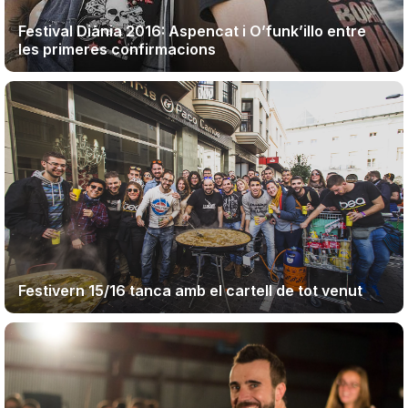
Festival Diània 2016: Aspencat i O’funk’illo entre
les primeres confirmacions
Festivern 15/16 tanca amb el cartell de tot venut