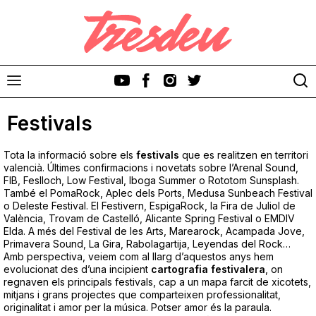
Festivals
Tota la informació sobre els
festivals
que es realitzen en territori
valencià. Últimes confirmacions i novetats sobre l’Arenal Sound,
FIB, Feslloch, Low Festival, Iboga Summer o Rototom Sunsplash.
També el PomaRock, Aplec dels Ports, Medusa Sunbeach Festival
Discos
o Deleste Festival. El Festivern, EspigaRock, la Fira de Juliol de
València, Trovam de Castelló, Alicante Spring Festival o EMDIV
Videoclips
Elda. A més del Festival de les Arts, Marearock, Acampada Jove,
Primavera Sound, La Gira, Rabolagartija, Leyendas del Rock…
Amb perspectiva, veiem com al llarg d’aquestos anys hem
Cinema i Televisió
evolucionat des d’una incipient
cartografia
festivalera
, on
regnaven els principals festivals, cap a un mapa farcit de xicotets,
mitjans i grans projectes que comparteixen professionalitat,
Festivals
originalitat i amor per la música. Potser amor és la paraula.