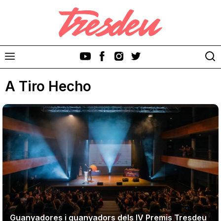
A Tiro Hecho
Discos
Videoclips
Cinema i Televisió
Festivals
Guanyadores i guanyadors dels IV Premis Tresdeu