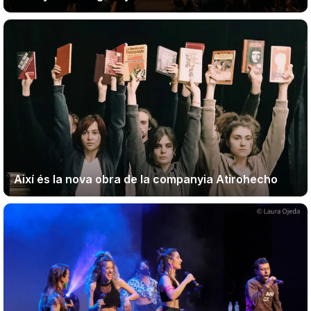
Teatre
Internet
Opinió
Llibres
Així és la nova obra de la companyia Atirohecho
La Llista
Llocs