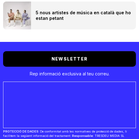
5 nous artistes de música en català que ho
estan petant
NEWSLETTER
Rep informació exclusiva al teu correu.
PROTECCIÓ DE DADES:
De conformitat amb les normatives de protecció de dades, li
facilitem la següent informació del tractament:
Responsable:
TRESDEU MEDIA SL