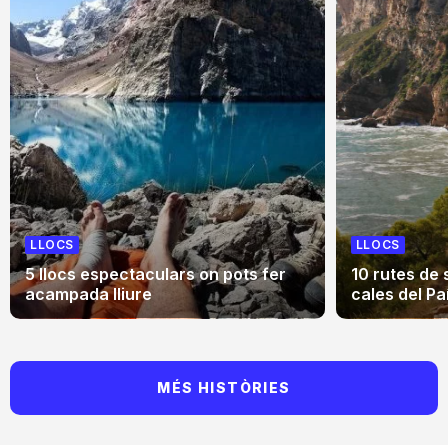
LLOCS
LLOCS
5 llocs espectaculars on pots fer
10 rutes de 
acampada lliure
cales del Pa
MÉS HISTÒRIES