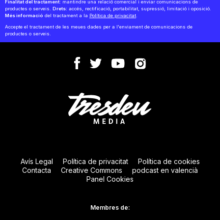
Finalitat del tractament:
mantindre una relació comercial i enviar comunicacions de
productes o serveis.
Drets:
accés, rectificació, portabilitat, supressió, limitació i oposició.
Més informació
del tractament a la
Política de privacitat
.
Accepte el tractament de les meues dades per a l'enviament de comunicacions de
productes o serveis.
Avís Legal
Política de privacitat
Política de cookies
Contacta
Creative Commons
podcast en valencià
Panel Cookies
Membres de: