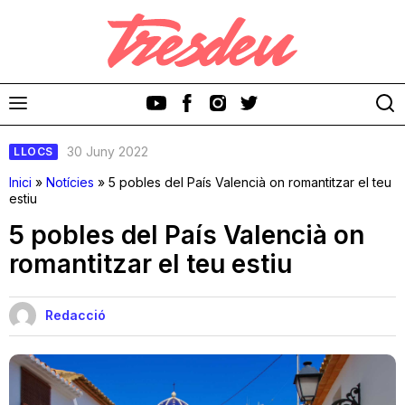
30 Juny 2022
LLOCS
Inici
»
Notícies
»
5 pobles del País Valencià on romantitzar el teu
estiu
5 pobles del País Valencià on
Discos
romantitzar el teu estiu
Videoclips
Redacció
Cinema i Televisió
Festivals