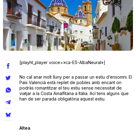
Teatre
Internet
Opinió
[playht_player voice=»ca-ES-AlbaNeural»]
Llibres
No cal anar molt lluny per a passar un estiu d’ensomni. El
País Valencià està replet de pobles amb encant on
podràs romantitzar el teu estiu sense necessitat de
La Llista
viatjar a la Costa Amalfitana a Itàlia. Ací tens alguns que
han de ser parada obligatòria aquest estiu.
Llocs
Altea