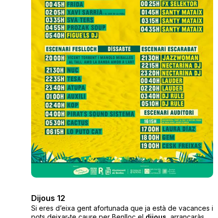
Dijous 12
Si eres d’eixa gent afortunada que ja està de vacances i
pots deixar-te caure per Benlloc el
dijous
, arrancaràs