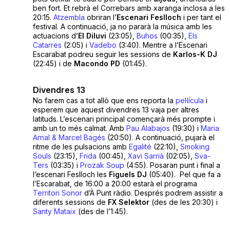
ben fort. Et rebrà el Correbars amb xaranga inclosa a les
20:15.
Atzembla
obriran l’
Escenari Feslloch
i per tant el
festival. A continuació, ja no pararà la música amb les
actuacions d’
El Diluvi
(23:05),
Buhos
(00:35),
Els
Catarres
(2:05) i
Vadebo
(3:40). Mentre a l’Escenari
Escarabat podreu seguir les sessions de
Karlos-K DJ
(22:45) i de
Macondo
PD
(01:45).
Divendres 13
No farem cas a tot allò que ens reporta la
pel·lícula
i
esperem que aquest divendres 13 vaja per altres
latituds. L’escenari principal començarà més prompte i
amb un to més calmat. Amb
Pau Alabajos
(19:30) i
Maria
Arnal & Marcel Bagés
(20:50). A continuació, pujarà el
ritme de les pulsacions amb
Egalité
(22:10),
Smoking
Souls
(23:15),
Frida
(00:45),
Xavi Sarrià
(02:05),
Sva-
Ters
(03:35) i
Prozak Soup
(4:55). Posaran punt i final a
l’escenari Feslloch les
Figuels DJ
(05:40). Pel que fa a
l’Escarabat, de 16:00 a 20:00 estarà el programa
Territori Sonor
d’À Punt ràdio. Després podrem assistir a
diferents sessions de
FX Selektor
(des de les 20:30) i
Santy Mataix
(des de l’1:45).