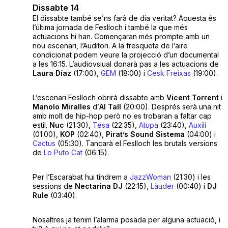
Dissabte 14
El dissabte també se’ns farà de dia veritat? Aquesta és
l’última jornada de Feslloch i també la que més
actuacions hi han. Començaran més prompte amb un
nou escenari, l’Auditori. A la fresqueta de l’aire
condicionat podem veure la projecció d’un documental
a les 16:15. L’audiovsiual donarà pas a les actuacions de
Laura Díaz
(17:00),
GEM
(18:00) i
Cesk Freixas
(19:00).
L’escenari Feslloch obrirà dissabte amb
Vicent Torrent
i
Manolo Miralles
d’
Al Tall
(20:00). Després serà una nit
amb molt de hip-hop però no es trobaran a faltar cap
estil.
Nuc
(21:30),
Tesa
(22:35),
Atupa
(23:40),
Auxili
(01:00),
KOP
(02:40),
Pirat’s Sound Sistema
(04:00) i
Cactus
(05:30). Tancarà el Feslloch les brutals versions
de
Lo Puto Cat
(06:15).
Per l’Escarabat hui tindrem a
JazzWoman
(21:30) i les
sessions de
Nectarina DJ
(22:15),
Làuder
(00:40) i
DJ
Rule
(03:40).
Nosaltres ja tenim l’alarma posada per alguna actuació, i