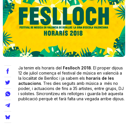
Teatre
Internet
Opinió
Ja tenim els horaris del
Feslloch 2018
. El proper dijous
Llibres
12 de juliol comença el festival de música en valencià a
la localitat de Benlloc i ja sabem els
horaris de les
actuacions
. Tres dies seguits amb música a més no
La Llista
poder, i actuacions de fins a 35 artistes, entre grups, DJ
i solistes. Sincronitzeu els rellotges i guarda bé aquesta
Llocs
publicació perquè et farà falta una vegada arribe dijous.