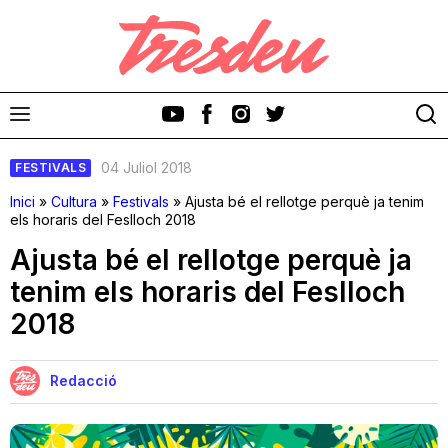
04 Juliol 2018
FESTIVALS
Inici
»
Cultura
»
Festivals
»
Ajusta bé el rellotge perquè ja tenim
els horaris del Feslloch 2018
Ajusta bé el rellotge perquè ja
Discos
tenim els horaris del Feslloch
2018
Videoclips
Cinema i Televisió
Redacció
Festivals