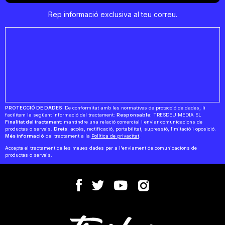
Rep informació exclusiva al teu correu.
PROTECCIÓ DE DADES:
De conformitat amb les normatives de protecció de dades, li
facilitem la següent informació del tractament:
Responsable:
TRESDEU MEDIA SL
Finalitat del tractament:
mantindre una relació comercial i enviar comunicacions de
productes o serveis.
Drets:
accés, rectificació, portabilitat, supressió, limitació i oposició.
Més informació
del tractament a la
Política de privacitat
.
Accepte el tractament de les meues dades per a l'enviament de comunicacions de
productes o serveis.