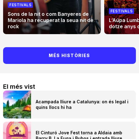
FESTIVALS
FESTIVALS
Sons de la nit o com Banyeres de
Mariola ha recuperat la seua nit de
L’Aúpa Lumbr
rock
dotze anys 
MÉS HISTÒRIES
El més vist
Acampada lliure a Catalunya: on és legal i
quins llocs hi ha
El Cinturó Jove Fest torna a Aldaia amb
Barry B, La Fuga i Buhos i entrada lliure