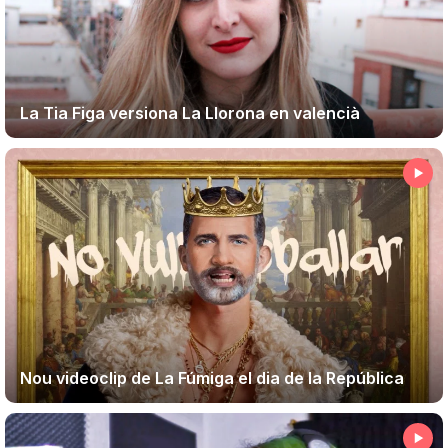
Teatre
La Tia Figa versiona La Llorona en valencià
Internet
Opinió
Llibres
La Llista
Llocs
Nou videoclip de La Fúmiga el dia de la República