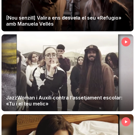
[Nou senzill] Valira ens desvela el seu «Refugio»
amb Manuela Vellés
JazzWoman i Auxili contra l’assetjament escolar:
«Tu i el teu melic»