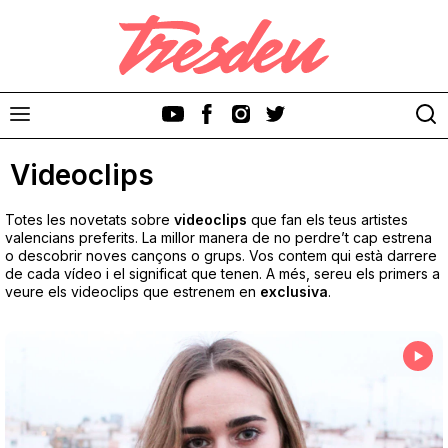
Videoclips
Totes les novetats sobre
videoclips
que fan els teus artistes
valencians preferits. La millor manera de no perdre’t cap estrena
o descobrir noves cançons o grups. Vos contem qui està darrere
de cada vídeo i el significat que tenen. A més, sereu els primers a
Discos
veure els videoclips que estrenem en
exclusiva
.
Videoclips
Cinema i Televisió
Festivals