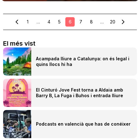
1
…
4
5
6
7
8
…
20
El més vist
Acampada lliure a Catalunya: on és legal i
quins llocs hi ha
El Cinturó Jove Fest torna a Aldaia amb
Barry B, La Fuga i Buhos i entrada lliure
Podcasts en valencià que has de conéixer