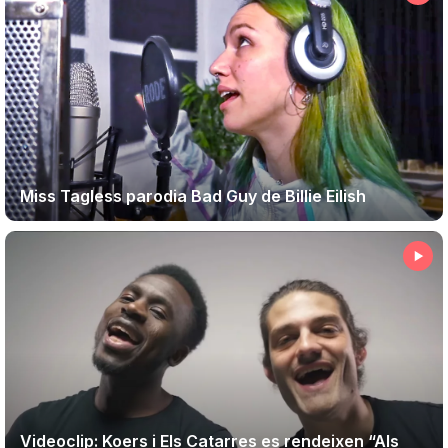
Miss Tagless parodia Bad Guy de Billie Eilish
Videoclip: Koers i Els Catarres es rendeixen “Als