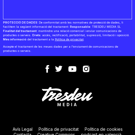
PROTECCIÓ DE DADES:
De conformitat amb les normatives de protecció de dades, li
facilitem la següent informació del tractament:
Responsable:
TRESDEU MEDIA SL
Finalitat del tractament:
mantindre una relació comercial i enviar comunicacions de
productes o serveis.
Drets:
accés, rectificació, portabilitat, supressió, limitació i oposició.
Més informació
del tractament a la
Política de privacitat
.
Accepte el tractament de les meues dades per a l'enviament de comunicacions de
productes o serveis.
Avís Legal
Política de privacitat
Política de cookies
Contacta
Creative Commons
podcast en valencià