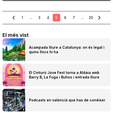
1
…
3
4
5
6
7
…
20
El més vist
Acampada lliure a Catalunya: on és legal i
quins llocs hi ha
El Cinturó Jove Fest torna a Aldaia amb
Barry B, La Fuga i Buhos i entrada lliure
Podcasts en valencià que has de conéixer