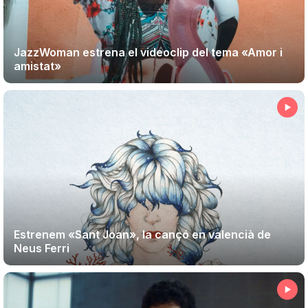
JazzWoman estrena el videoclip del tema «Amor i
amistat»
Estrenem «Sant Joan», la cançó en valencià de
Neus Ferri