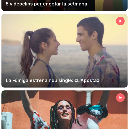
5 videoclips per encetar la setmana
La Fúmiga estrena nou single: «L’Aposta»