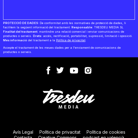
PROTECCIÓ DE DADES:
De conformitat amb les normatives de protecció de dades, li
facilitem la següent informació del tractament:
Responsable:
TRESDEU MEDIA SL
Finalitat del tractament:
mantindre una relació comercial i enviar comunicacions de
productes o serveis.
Drets:
accés, rectificació, portabilitat, supressió, limitació i oposició.
Més informació
del tractament a la
Política de privacitat
.
Accepte el tractament de les meues dades per a l'enviament de comunicacions de
productes o serveis.
Avís Legal
Política de privacitat
Política de cookies
Contacta
Creative Commons
podcast en valencià