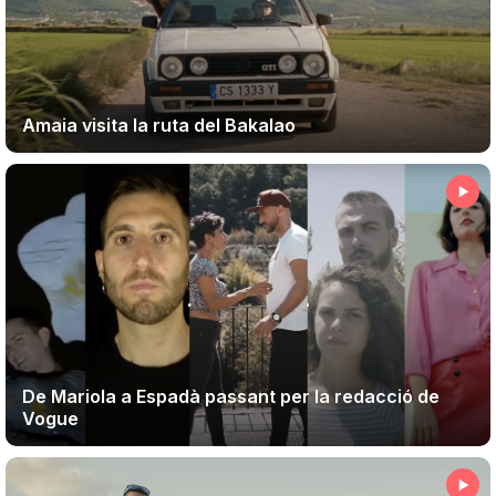
Teatre
Amaia visita la ruta del Bakalao
Internet
Opinió
Llibres
La Llista
Llocs
De Mariola a Espadà passant per la redacció de
Vogue