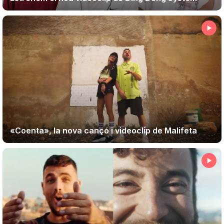
«Coenta», la nova cançó i videoclip de Malifeta