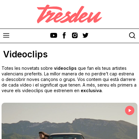
Videoclips
Totes les novetats sobre
videoclips
que fan els teus artistes
valencians preferits. La millor manera de no perdre’t cap estrena
o descobrir noves cançons o grups. Vos contem qui està darrere
de cada vídeo i el significat que tenen. A més, sereu els primers a
Discos
veure els videoclips que estrenem en
exclusiva
.
Videoclips
Cinema i Televisió
Festivals