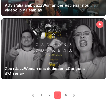
AGS s’alia amb JazzWoman per estrenar nou
videoclip «Tiembla»
Zoo i JazzWoman ens dediquen «Cançons
d’Ofrena»
1
2
3
4