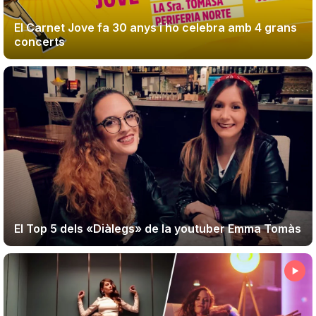
El Carnet Jove fa 30 anys i ho celebra amb 4 grans
concerts
El Top 5 dels «Diàlegs» de la youtuber Emma Tomàs