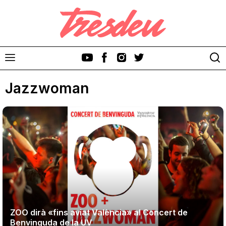
Jazzwoman
Discos
Videoclips
Cinema i Televisió
Festivals
ZOO dirà «fins aviat València» al Concert de
Benvinguda de la UV