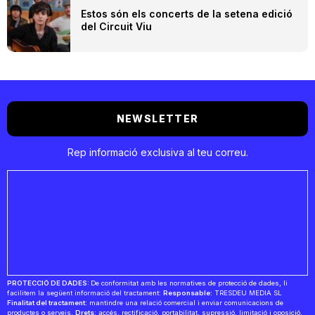
Estos són els concerts de la setena edició
del Circuit Viu
NEWSLETTER
Rep informació exclusiva al teu correu.
PROTECCIÓ DE DADES:
De conformitat amb les normatives de protecció de dades, li
facilitem la següent informació del tractament:
Responsable:
TRESDEU MEDIA SL
Finalitat del tractament:
mantindre una relació comercial i enviar comunicacions de
productes o serveis.
Drets:
accés, rectificació, portabilitat, supressió, limitació i oposició.