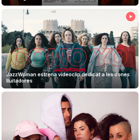
Teatre
Internet
Opinió
JazzWoman estrena videoclip dedicat a les dones
Llibres
lluitadores
La Llista
Llocs