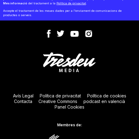
Més informació
del tractament a la
Política de privacitat
.
Accepte el tractament de les meues dades per a l'enviament de comunicacions de
productes o serveis.
Avís Legal
Política de privacitat
Política de cookies
Contacta
Creative Commons
podcast en valencià
Panel Cookies
Membres de: