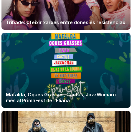
Tribade: «Teixir xarxes entre dones és resistència»
Mafalda, Oques Grasses, Cactus, JazzWoman i
més al PrimaFest de l’Eliana