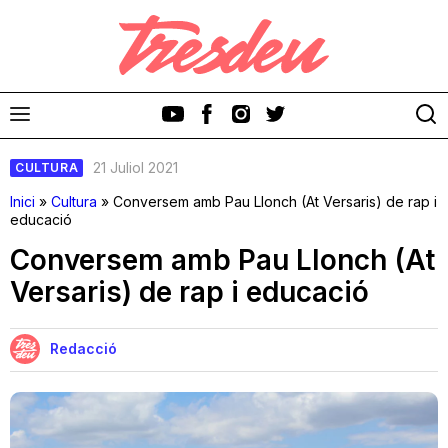
21 Juliol 2021
CULTURA
Inici
»
Cultura
»
Conversem amb Pau Llonch (At Versaris) de rap i
educació
Conversem amb Pau Llonch (At
Discos
Versaris) de rap i educació
Videoclips
Redacció
Cinema i Televisió
Festivals