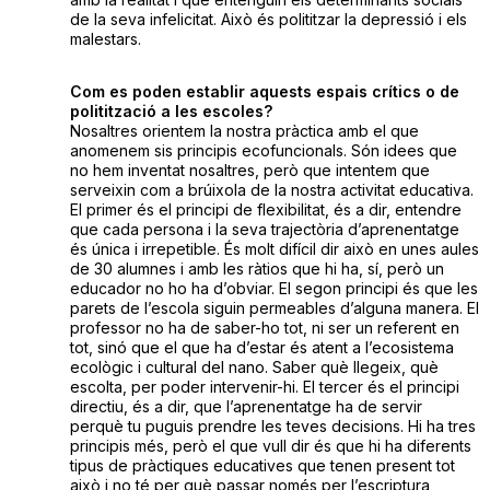
de la seva infelicitat. Això és polititzar la depressió i els
malestars.
Com es poden establir aquests espais crítics o de
politització a les escoles?
Nosaltres orientem la nostra pràctica amb el que
anomenem sis principis ecofuncionals. Són idees que
no hem inventat nosaltres, però que intentem que
serveixin com a brúixola de la nostra activitat educativa.
El primer és el principi de flexibilitat, és a dir, entendre
que cada persona i la seva trajectòria d’aprenentatge
és única i irrepetible. És molt difícil dir això en unes aules
de 30 alumnes i amb les ràtios que hi ha, sí, però un
educador no ho ha d’obviar. El segon principi és que les
parets de l’escola siguin permeables d’alguna manera. El
professor no ha de saber-ho tot, ni ser un referent en
tot, sinó que el que ha d’estar és atent a l’ecosistema
ecològic i cultural del nano. Saber què llegeix, què
escolta, per poder intervenir-hi. El tercer és el principi
directiu, és a dir, que l’aprenentatge ha de servir
perquè tu puguis prendre les teves decisions. Hi ha tres
principis més, però el que vull dir és que hi ha diferents
tipus de pràctiques educatives que tenen present tot
això i no té per què passar només per l’escriptura