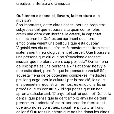
creativa, la literatura o la música.
Què tenen d’especial, llavors, la literatura o la
música?
Són importants, entre altres coses, per una propietat
subjectiva del que et passa a tu quan contemples i
crees una obra d’art literària: la catarsi, la capacitat
d’emocionar-te. Què estem aprenent quan ens
emocionem veient una pel·lícula que està guapa?
Vigotski ens diu que se’ns està transformant literalment,
materialment, neurològicament el cervell. Què li passa a
una persona que diu que no s’emociona escoltant
música, que no plora veient cap pel·lícula? Quina mena
de psicòpata és una persona així? Pot sonar heavy el
que estic dient, però és que ho penso de veritat! Són
aquesta mena de psicotècnies complexes, mediades
pel llenguatge, per la cultura i per la tradició, les que
ens permeten reconstruir les nostres emocions. És un
procés que es construeix. Ningú pensa que un nen
aprèn a calcular amb 12 anys tot sol, oi que no? Doncs la
gent sí que pensa que la gent amb 12 anys ha de tenir
pensament i orientació moral per prendre decisions i
que això no es construeix socialment i cultural. I uns
collons! Si tu tens un entorn que no t’ha donat les eines