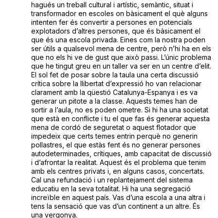
hagués un treball cultural i artístic, semàntic, situat i
transformador en escoles on bàsicament el què alguns
intenten fer és convertir a persones en potencials
explotadors d’altres persones, que és bàsicament el
que és una escola privada. Eines com la nostra poden
ser útils a qualsevol mena de centre, però n’hi ha en els
que no els hi ve de gust que això passi. L’únic problema
que he tingut greu en un taller va ser en un centre d’elit.
El sol fet de posar sobre la taula una certa discussió
crítica sobre la llibertat d’expressió ho van relacionar
clarament amb la qüestió Catalunya-Espanya i es va
generar un pitote a la classe. Aquests temes han de
sortir a l’aula, no es poden ometre. Si hi ha una societat
que està en conflicte i tu el que fas és generar aquesta
mena de cordó de seguretat o aquest flotador que
impedeix que certs temes entrin perquè no generin
pollastres, el que estàs fent és no generar persones
autodeterminades, crítiques, amb capacitat de discussió
i d’afrontar la realitat. Aquest és el problema que tenim
amb els centres privats i, en alguns casos, concertats.
Cal una refundació i un replantejament del sistema
educatiu en la seva totalitat. Hi ha una segregació
increïble en aquest país. Vas d’una escola a una altra i
tens la sensació que vas d’un continent a un altre. És
una vergonya.