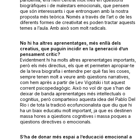
biogràfiques i de malestars emocionals, que pensem
que són interessants i que entronquen amb la nostra
proposta més teòrica. Només a través de l’art o de les
diferents formes de creativitat es poden tractar aquests
temes a l’aula. Amb això som molt radicals.
No hi ha altres aprenentatges, més enllà dels
creatius, que puguin incidir en la generació d’un
pensament crític?
Evidentment hi ha molts altres aprenentatges importants,
però els més directius, els que et permeten apropiar-te
de la teva biografia i entendre per què fas les coses,
sempre tenen molt a veure amb qüestions narratives,
com hem après a partir de Lev Vigotski i tot aquest
corrent psicopedagògic. Això no vol dir que s’han de
deixar de banda aprenentatges més intel·lectuals o
cognitius, però comparteixo aquesta idea del Pablo Del
Río i de tota la tradició ecofuncionalista que diu que hi
ha un biaix educatiu molt important, ja que es destinen
massa hores a qüestions cognitives i massa poques a
qüestions directives o emocionals.
S’ha de donar més espai a l’educació emocional a