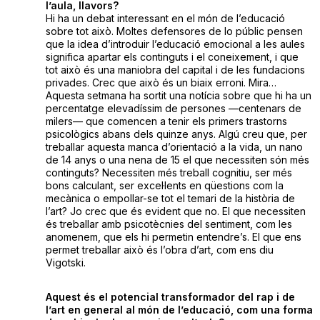
l’aula, llavors?
Hi ha un debat interessant en el món de l’educació
sobre tot això. Moltes defensores de lo públic pensen
que la idea d’introduir l’educació emocional a les aules
significa apartar els continguts i el coneixement, i que
tot això és una maniobra del capital i de les fundacions
privades. Crec que això és un biaix erroni. Mira…
Aquesta setmana ha sortit una notícia sobre que hi ha un
percentatge elevadíssim de persones —centenars de
milers— que comencen a tenir els primers trastorns
psicològics abans dels quinze anys. Algú creu que, per
treballar aquesta manca d’orientació a la vida, un nano
de 14 anys o una nena de 15 el que necessiten són més
continguts? Necessiten més treball cognitiu, ser més
bons calculant, ser excel·lents en qüestions com la
mecànica o empollar-se tot el temari de la història de
l’art? Jo crec que és evident que no. El que necessiten
és treballar amb psicotècnies del sentiment, com les
anomenem, que els hi permetin entendre’s. El que ens
permet treballar això és l’obra d’art, com ens diu
Vigotski.
Aquest és el potencial transformador del rap i de
l’art en general al món de l’educació, com una forma