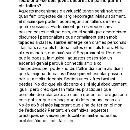
relacionar-se dels joves després de participar en
els tallers?
Aquests mecanismes d’avaluació tenen sentit sobretot
quan fem projectes de llarg recorregut. Malauradament,
el màxim que podem aconseguir són tallers de tres o
quatre sessions. Evidentment que es veuen canvis i
passen coses molt potents, en el sentit que emergeixen
discursos i personalitats que normalment estan molt
tapades a classe. També emergeixen drames personals
i familiars i això els hi dóna moltes eines als tutors. Hi ha
altres maneres que això surti? Segurament sí. Però és
que la poesia, la música i aquestes coses són un
escenari genial perquè connectis amb això i
t’empoderis per poder-ho dir. L’altre dia sortia als diaris
que la majoria de casos d’assetjament escolar passen
per alt a molts docents. Sortien unes xifres bastant
bèsties. No dic que als docents els hi sigui absolutament
igual, però crec que fan falta les pràctiques que
permetin detectar això. Jo com a docent em preguntaria
com pot ser que no hagi pogut detectar una cosa així.
No és això el més important que s’ha de fer en el món
de l’educació? Per tant, en definitiva, aquestes
pràctiques serveixen per localitzar també aquestes
problemàtiques més fàcilment.