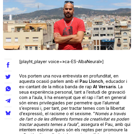
Teatre
Internet
Opinió
[playht_player voice=»ca-ES-AlbaNeural»]
Llibres
Vos portem una nova entrevista en profunditat, en
aquesta ocasió parlem amb el
Pau Llonch
, educador i
ex-cantant de la mítica banda de rap
At Versaris
. La
La Llista
seua experiència personal, tant a l’estudi de gravació
com a l’aula, li ha ensenyat que el rap i l’art en general
Llocs
són eines privilegiades per permetre que l’alumnat
s’expressi i, per tant, per tractar temes com la llibertat
d’expressió, el racisme o el sexisme. “
Només a través
de l’art o de les diferents formes de creativitat es poden
tractar aquests temes a l’aula
”, assegura el Pau, amb qui
intentem esbrinar quins són els reptes per promoure la