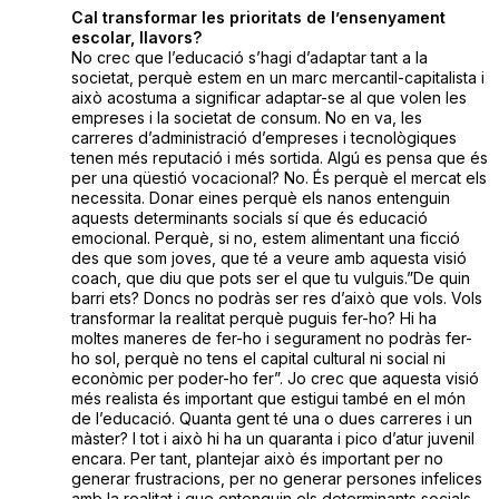
Cal transformar les prioritats de l’ensenyament
escolar, llavors?
No crec que l’educació s’hagi d’adaptar tant a la
societat, perquè estem en un marc mercantil-capitalista i
això acostuma a significar adaptar-se al que volen les
empreses i la societat de consum. No en va, les
carreres d’administració d’empreses i tecnològiques
tenen més reputació i més sortida. Algú es pensa que és
per una qüestió vocacional? No. És perquè el mercat els
necessita. Donar eines perquè els nanos entenguin
aquests determinants socials sí que és educació
emocional. Perquè, si no, estem alimentant una ficció
des que som joves, que té a veure amb aquesta visió
coach, que diu que pots ser el que tu vulguis.”De quin
barri ets? Doncs no podràs ser res d’això que vols. Vols
transformar la realitat perquè puguis fer-ho? Hi ha
moltes maneres de fer-ho i segurament no podràs fer-
ho sol, perquè no tens el capital cultural ni social ni
econòmic per poder-ho fer”. Jo crec que aquesta visió
més realista és important que estigui també en el món
de l’educació. Quanta gent té una o dues carreres i un
màster? I tot i això hi ha un quaranta i pico d’atur juvenil
encara. Per tant, plantejar això és important per no
generar frustracions, per no generar persones infelices
amb la realitat i que entenguin els determinants socials