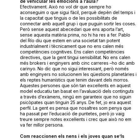
de vehicular les emocions a l’aula?
Efectivament. Això no vol dir que sempre ho
aconseguim o que sigui fàcil, perquè depèn del temps i
la capacitat que tinguis o de les possibilitats de
connectar amb aquell grup i que puguin sortir les coses.
Però sense aquest abecedari que ens aporta l’art,
sense aquesta matèria prima, no hi ha res a fer. Pablo
del Río diu que estem en una societat tan potent
industrialment i tècnicament que no ens calen més
competències cognitives. Ens calen competències
directives, que la gent tingui sensibilitat. No ens calen
més brokers i enginyers amb cinc carreres –ho dic amb
carinyo. No dic que no sigui interessant, però només
amb enginyers no solucionem les qüestions planetàries i
els reptes humanístics que tenim davant dels morros.
Aquestes persones que són tan excel·lents en aquest
model educatiu tan basat en l’avaluació dels continguts
a través d’exàmens, ningú em garanteix que no siguin
psicòpates quan tinguin 25 anys. De fet, jo era aquest
perfil. La gent es pensa que nosaltres som penya que
ha passat per l’educació de puntetes, però jo vaig
treure sempre notes excel·lents i crec que això no em
va fer millor persona.
Com reaccionen els nens i els joves quan se’ls