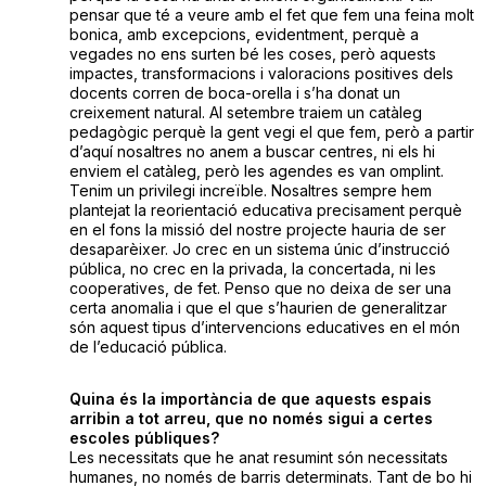
pensar que té a veure amb el fet que fem una feina molt
bonica, amb excepcions, evidentment, perquè a
vegades no ens surten bé les coses, però aquests
impactes, transformacions i valoracions positives dels
docents corren de boca-orella i s’ha donat un
creixement natural. Al setembre traiem un catàleg
pedagògic perquè la gent vegi el que fem, però a partir
d’aquí nosaltres no anem a buscar centres, ni els hi
enviem el catàleg, però les agendes es van omplint.
Tenim un privilegi increïble. Nosaltres sempre hem
plantejat la reorientació educativa precisament perquè
en el fons la missió del nostre projecte hauria de ser
desaparèixer. Jo crec en un sistema únic d’instrucció
pública, no crec en la privada, la concertada, ni les
cooperatives, de fet. Penso que no deixa de ser una
certa anomalia i que el que s’haurien de generalitzar
són aquest tipus d’intervencions educatives en el món
de l’educació pública.
Quina és la importància de que aquests espais
arribin a tot arreu, que no només sigui a certes
escoles públiques?
Les necessitats que he anat resumint són necessitats
humanes, no només de barris determinats. Tant de bo hi