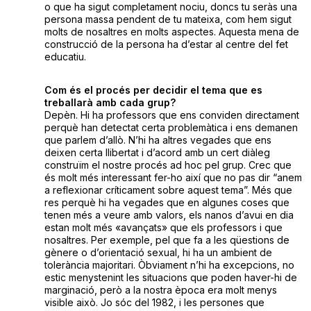
o que ha sigut completament nociu, doncs tu seràs una
persona massa pendent de tu mateixa, com hem sigut
molts de nosaltres en molts aspectes. Aquesta mena de
construcció de la persona ha d’estar al centre del fet
educatiu.
Com és el procés per decidir el tema que es
treballarà amb cada grup?
Depèn. Hi ha professors que ens conviden directament
perquè han detectat certa problemàtica i ens demanen
que parlem d’allò. N’hi ha altres vegades que ens
deixen certa llibertat i d’acord amb un cert diàleg
construïm el nostre procés ad hoc pel grup. Crec que
és molt més interessant fer-ho així que no pas dir “anem
a reflexionar críticament sobre aquest tema”. Més que
res perquè hi ha vegades que en algunes coses que
tenen més a veure amb valors, els nanos d’avui en dia
estan molt més «avançats» que els professors i que
nosaltres. Per exemple, pel que fa a les qüestions de
gènere o d’orientació sexual, hi ha un ambient de
tolerància majoritari. Òbviament n’hi ha excepcions, no
estic menystenint les situacions que poden haver-hi de
marginació, però a la nostra època era molt menys
visible això. Jo sóc del 1982, i les persones que