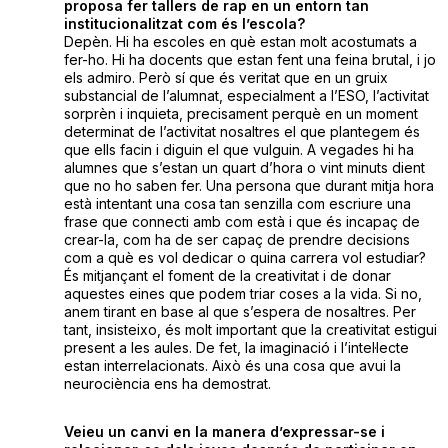
proposa fer tallers de rap en un entorn tan
institucionalitzat com és l’escola?
Depèn. Hi ha escoles en què estan molt acostumats a
fer-ho. Hi ha docents que estan fent una feina brutal, i jo
els admiro. Però sí que és veritat que en un gruix
substancial de l’alumnat, especialment a l’ESO, l’activitat
sorprèn i inquieta, precisament perquè en un moment
determinat de l’activitat nosaltres el que plantegem és
que ells facin i diguin el que vulguin. A vegades hi ha
alumnes que s’estan un quart d’hora o vint minuts dient
que no ho saben fer. Una persona que durant mitja hora
està intentant una cosa tan senzilla com escriure una
frase que connecti amb com està i que és incapaç de
crear-la, com ha de ser capaç de prendre decisions
com a què es vol dedicar o quina carrera vol estudiar?
És mitjançant el foment de la creativitat i de donar
aquestes eines que podem triar coses a la vida. Si no,
anem tirant en base al que s’espera de nosaltres. Per
tant, insisteixo, és molt important que la creativitat estigui
present a les aules. De fet, la imaginació i l’intel·lecte
estan interrelacionats. Això és una cosa que avui la
neurociència ens ha demostrat.
Veieu un canvi en la manera d’expressar-se i