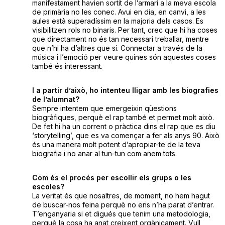
manifestament havien sortit de l’armari a la meva escola
de primària no les conec. Avui en dia, en canvi, a les
aules està superadíssim en la majoria dels casos. Es
visibilitzen rols no binaris. Per tant, crec que hi ha coses
que directament no és tan necessari treballar, mentre
que n’hi ha d’altres que sí. Connectar a través de la
música i l’emoció per veure quines són aquestes coses
també és interessant.
I a partir d’això, ho intenteu lligar amb les biografies
de l’alumnat?
Sempre intentem que emergeixin qüestions
biogràfiques, perquè el rap també et permet molt això.
De fet hi ha un corrent o pràctica dins el rap que es diu
‘storytelling’, que es va començar a fer als anys 90. Això
és una manera molt potent d’apropiar-te de la teva
biografia i no anar al tun-tun com anem tots.
Com és el procés per escollir els grups o les
escoles?
La veritat és que nosaltres, de moment, no hem hagut
de buscar-nos feina perquè no ens n’ha parat d’entrar.
T’enganyaria si et digués que tenim una metodologia,
perquè la cosa ha anat creixent orgànicament. Vull