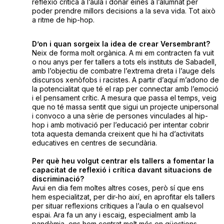
reflexió crítica a l’aula i donar eines a l’alumnat per
poder prendre millors decisions a la seva vida. Tot això
a ritme de hip-hop.
D’on i quan sorgeix la idea de crear Versembrant?
Neix de forma molt orgànica. A mi em contracten fa vuit
o nou anys per fer tallers a tots els instituts de Sabadell,
amb l’objectiu de combatre l’extrema dreta i l’auge dels
discursos xenòfobs i racistes. A partir d’aquí m’adono de
la potencialitat que té el rap per connectar amb l’emoció
i el pensament crític. A mesura que passa el temps, veig
que no té massa sentit que sigui un projecte unipersonal
i convoco a una sèrie de persones vinculades al hip-
hop i amb motivació per l’educació per intentar cobrir
tota aquesta demanda creixent que hi ha d’activitats
educatives en centres de secundària.
Per què heu volgut centrar els tallers a fomentar la
capacitat de reflexió i crítica davant situacions de
discriminació?
Avui en dia fem moltes altres coses, però sí que ens
hem especialitzat, per dir-ho així, en aprofitar els tallers
per situar reflexions crítiques a l’aula o en qualsevol
espai. Ara fa un any i escaig, especialment amb la
pandèmia, ens hem centrat molt més en qüestions