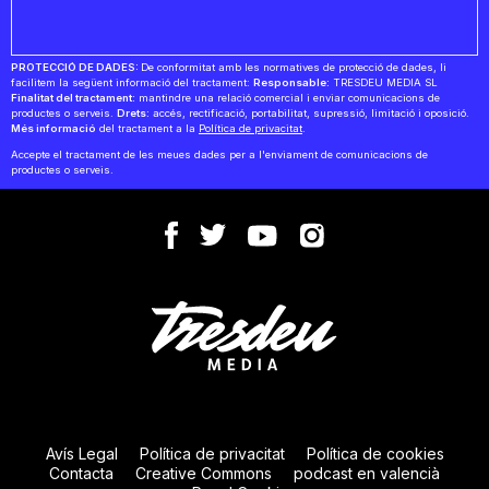
PROTECCIÓ DE DADES:
De conformitat amb les normatives de protecció de dades, li
facilitem la següent informació del tractament:
Responsable:
TRESDEU MEDIA SL
Finalitat del tractament:
mantindre una relació comercial i enviar comunicacions de
productes o serveis.
Drets:
accés, rectificació, portabilitat, supressió, limitació i oposició.
Més informació
del tractament a la
Política de privacitat
.
Accepte el tractament de les meues dades per a l'enviament de comunicacions de
productes o serveis.
Avís Legal
Política de privacitat
Política de cookies
Contacta
Creative Commons
podcast en valencià