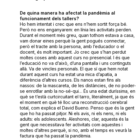
De quina manera ha afectat la pandèmia al
funcionament dels tallers?
Ho hem intentat i crec que ens n’hem sortit força bé.
Però no ens enganyarem: en línia les activitats perden.
Durant el moment més greu, quan tothom estava a casa,
vam donar eines perquè la gent pogués connectar,
però el tracte amb la persona, amb l’educador o el
docent, és molt important. Jo crec que s’han perdut
moltes coses amb aquest curs no presencial. I és que
l’educació no va d’això, d’una pantalla i uns continguts
allà. Va de vincles personals. El que sí que hem notat
durant aquest curs ha estat una mica d’apatia, a
diferència d’altres cursos. Els nanos estan fins als
nassos: de la mascareta, de les distàncies, de no poder-
se enrotllar amb la no-sé-qui… És una edat duríssima, en
què se t’està curtcircuitant el tarro, literalment, ja que és
el moment en què té lloc una reconstrucció cerebral
total, com explica el David Bueno. Penso que és la gent
que ho ha passat pitjor. Ni els avis, ni els nens, ni els
adults: els adolescents. Aleshores, clar, aquesta és la
gent que necessitava fer activitats com aquestes i
moltes d’altres perquè, si no, amb el temps es veurà la
factura que ha passat la pandèmia.