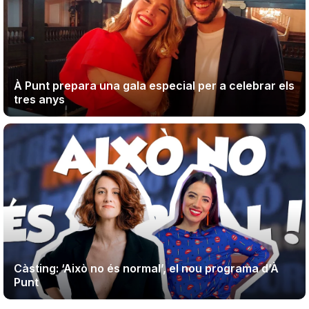
À Punt prepara una gala especial per a celebrar els
tres anys
Càsting: ‘Això no és normal’, el nou programa d’À
Punt