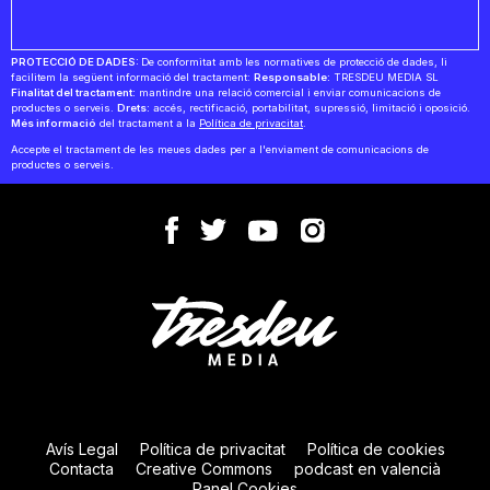
PROTECCIÓ DE DADES:
De conformitat amb les normatives de protecció de dades, li
facilitem la següent informació del tractament:
Responsable:
TRESDEU MEDIA SL
Finalitat del tractament:
mantindre una relació comercial i enviar comunicacions de
productes o serveis.
Drets:
accés, rectificació, portabilitat, supressió, limitació i oposició.
Més informació
del tractament a la
Política de privacitat
.
Accepte el tractament de les meues dades per a l'enviament de comunicacions de
productes o serveis.
Avís Legal
Política de privacitat
Política de cookies
Contacta
Creative Commons
podcast en valencià
Panel Cookies