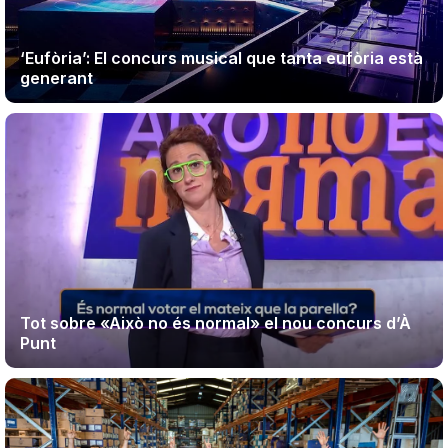
‘Eufòria’: El concurs musical que tanta eufòria està
generant
Tot sobre «Això no és normal» el nou concurs d’À
Punt