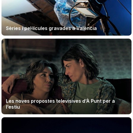
Teatre
Sèries i pel·lícules gravades a València
Internet
Opinió
Llibres
La Llista
Les noves propostes televisives d’À Punt per a
Llocs
l’estiu